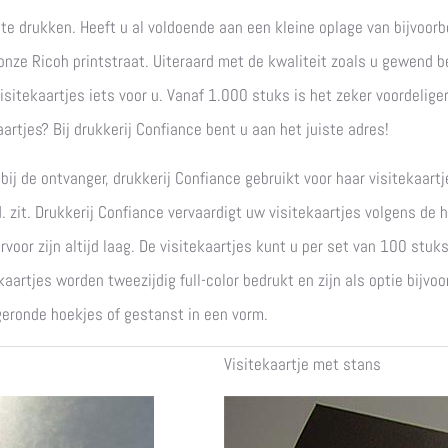
te drukken. Heeft u al voldoende aan een kleine oplage van bijvoorb
onze Ricoh printstraat. Uiteraard met de kwaliteit zoals u gewend be
isitekaartjes iets voor u. Vanaf 1.000 stuks is het zeker voordelige
artjes? Bij drukkerij Confiance bent u aan het juiste adres!
bij de ontvanger, drukkerij Confiance gebruikt voor haar visitekaart
d. zit. Drukkerij Confiance vervaardigt uw visitekaartjes volgens de
voor zijn altijd laag. De visitekaartjes kunt u per set van 100 stuk
 kaartjes worden tweezijdig full-color bedrukt en zijn als optie bij
fgeronde hoekjes of gestanst in een vorm.
Visitekaartje met stans