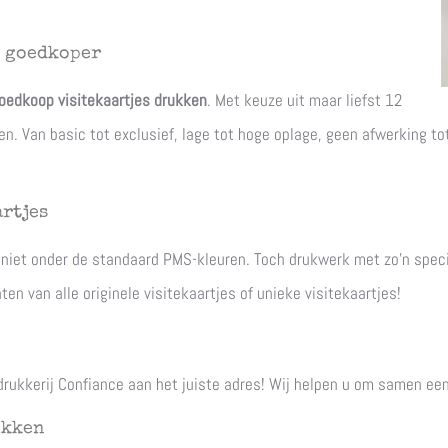
g goedkoper
oedkoop visitekaartjes drukken
. Met keuze uit maar liefst 12
n. Van basic tot exclusief, lage tot hoge oplage, geen afwerking to
rtjes
len niet onder de standaard PMS-kleuren. Toch drukwerk met zo'n sp
en van alle originele visitekaartjes of unieke visitekaartjes!
 drukkerij Confiance aan het juiste adres! Wij helpen u om samen ee
ukken