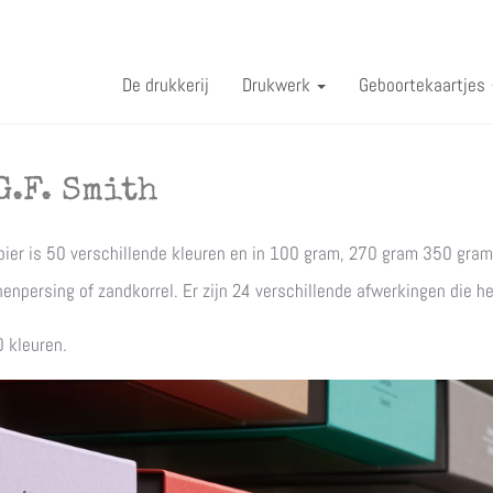
De drukkerij
Drukwerk
Geboortekaartjes
G.F. Smith
pier is 50 verschillende kleuren en in 100 gram, 270 gram 350 gram
nenpersing of zandkorrel. Er zijn 24 verschillende afwerkingen die h
0 kleuren.