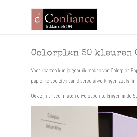
Colorplan 50 kleuren 
Voor kaarten kun je gebruik maken van Colorplan Pa
papier te voorzien van diverse afwerkingen zoals lin
Ook zijn er veel maten enveloppen te krijgen in de 5