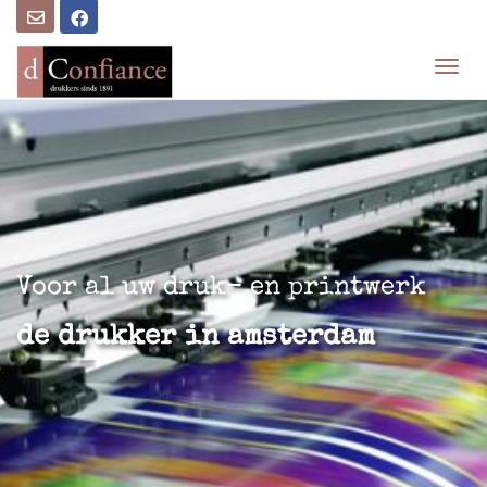
T
O
G
G
L
E
N
A
V
I
Voor al uw druk- en printwerk
G
A
de drukker in amsterdam
T
I
O
N